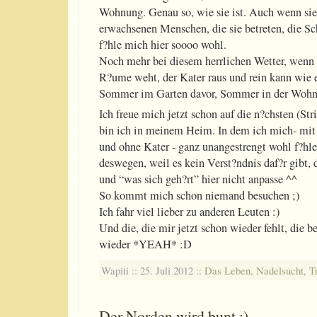
Wohnung. Genau so, wie sie ist. Auch wenn sie
erwachsenen Menschen, die sie betreten, die Scho
f?hle mich hier soooo wohl.
Noch mehr bei diesem herrlichen Wetter, wenn
R?ume weht, der Kater raus und rein kann wie
Sommer im Garten davor, Sommer in der Wohnu
Ich freue mich jetzt schon auf die n?chsten (Str
bin ich in meinem Heim. In dem ich mich- mit
und ohne Kater - ganz unangestrengt wohl f?hle
deswegen, weil es kein Verst?ndnis daf?r gibt,
und “was sich geh?rt” hier nicht anpasse ^^
So kommt mich schon niemand besuchen ;)
Ich fahr viel lieber zu anderen Leuten :)
Und die, die mir jetzt schon wieder fehlt, die 
wieder *YEAH* :D
Wapiti :: 25. Juli 2012 ::
Das Leben
,
Nadelsucht
,
T
Der Norden wird bunt :)