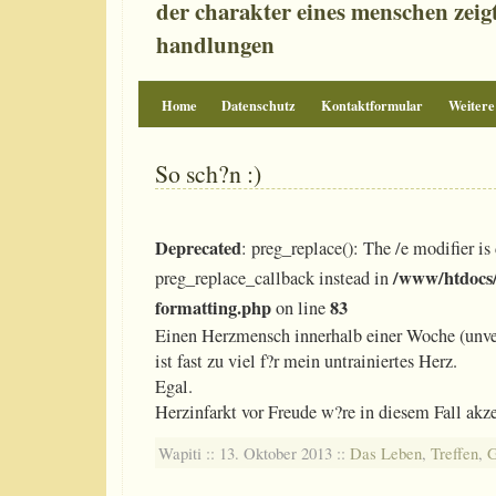
der charakter eines menschen zeigt 
handlungen
Home
Datenschutz
Kontaktformular
Weitere
So sch?n :)
Deprecated
: preg_replace(): The /e modifier is
/www/htdocs/
preg_replace_callback instead in
formatting.php
83
on line
Einen Herzmensch innerhalb einer Woche (unver
ist fast zu viel f?r mein untrainiertes Herz.
Egal.
Herzinfarkt vor Freude w?re in diesem Fall akze
Wapiti :: 13. Oktober 2013 ::
Das Leben
,
Treffen
,
G