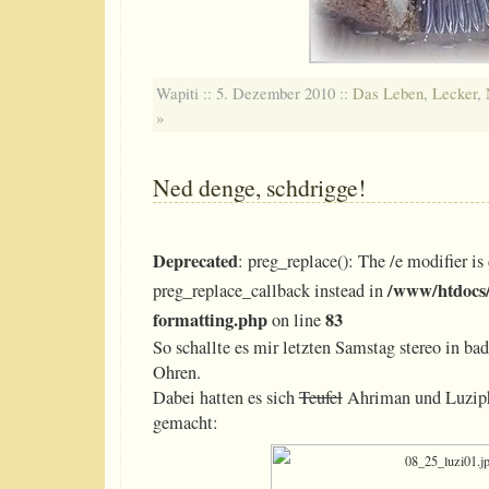
Wapiti :: 5. Dezember 2010 ::
Das Leben
,
Lecker
,
»
Ned denge, schdrigge!
Deprecated
: preg_replace(): The /e modifier is
/www/htdocs/
preg_replace_callback instead in
formatting.php
83
on line
So schallte es mir letzten Samstag stereo in b
Ohren.
Dabei hatten es sich
Teufel
Ahriman und Luziph
gemacht: