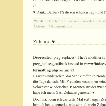
:)
♥ Danke Barbara f?r diesen sch?nen Tag - und f
Wapiti :: 21. Juli 2013 ::
Socken
,
Kinderkram
,
Nade
Gefreut
::
3 Kommentare »
Zuhause ♥
Deprecated
: preg_replace(): The /e modifier is
/www/htdocs/
preg_replace_callback instead in
formatting.php
83
on line
Es war wundersch?n, das Stricktreffen in Nord
die Tage danach. Mit Freunden zusammen sein.
Schwester wiedersehen ♥ Meinen Bruder wiede
habe ich mein Gast-Zuhause genossen ♥
Doch nachdem ich das erste Mal seit langer Zei
hab ich heute gemerkt, wie sehr ich mein Zuhaus