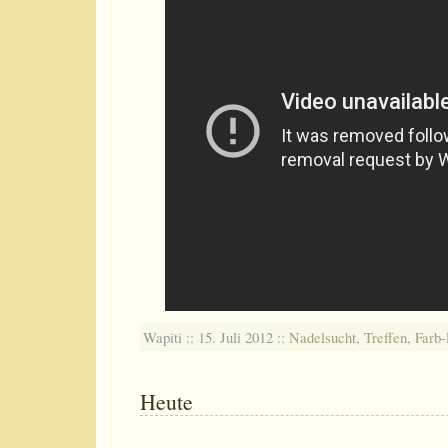
Wapiti :: 15. Juli 2012 ::
Nadelsucht
,
Treffen
,
Farb-
Heute