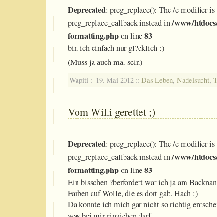
Deprecated
: preg_replace(): The /e modifier is
/www/htdocs/
preg_replace_callback instead in
formatting.php
83
on line
bin ich einfach nur gl?cklich :)
(Muss ja auch mal sein)
Wapiti :: 19. Mai 2012 ::
Das Leben
,
Nadelsucht
,
T
Vom Willi gerettet ;)
Deprecated
: preg_replace(): The /e modifier is
/www/htdocs/
preg_replace_callback instead in
formatting.php
83
on line
Ein bisschen ?berfordert war ich ja am Backnan
Farben auf Wolle, die es dort gab. Hach :)
Da konnte ich mich gar nicht so richtig entsch
was bei mir einziehen darf…