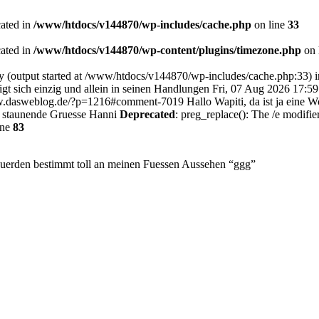
cated in
/www/htdocs/v144870/wp-includes/cache.php
on line
33
cated in
/www/htdocs/v144870/wp-content/plugins/timezone.php
on 
by (output started at /www/htdocs/v144870/wp-includes/cache.php:33) 
gt sich einzig und allein in seinen Handlungen
Fri, 07 Aug 2026 17:5
w.dasweblog.de/?p=1216#comment-7019
Hallo Wapiti, da ist ja eine 
 staunende Gruesse Hanni
Deprecated
: preg_replace(): The /e modifie
ine
83
t wuerden bestimmt toll an meinen Fuessen Aussehen “ggg”