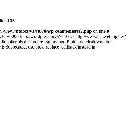
line
153
in
/www/htdocs/v144870/wp-commentsrss2.php
on line
8
9:36 +0000
http://wordpress.org/?v=2.0.7
http://www.dasweblog.de/?
Wolle toller als die andere. Sunny und Pink Grapefruit wuerden
r is deprecated, use preg_replace_callback instead in