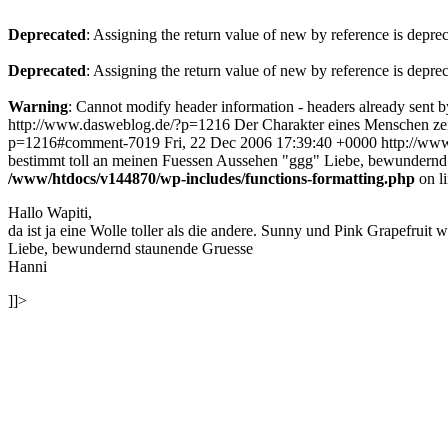
Deprecated
: Assigning the return value of new by reference is depre
Deprecated
: Assigning the return value of new by reference is depre
Warning
: Cannot modify header information - headers already sent 
http://www.dasweblog.de/?p=1216
Der Charakter eines Menschen zei
p=1216#comment-7019
Fri, 22 Dec 2006 17:39:40 +0000
http://ww
bestimmt toll an meinen Fuessen Aussehen "ggg" Liebe, bewundernd
/www/htdocs/v144870/wp-includes/functions-formatting.php
on l
Hallo Wapiti,
da ist ja eine Wolle toller als die andere. Sunny und Pink Grapefrui
Liebe, bewundernd staunende Gruesse
Hanni
]]>