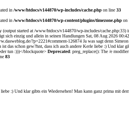
cated in
/www/htdocs/v144870/wp-includes/cache.php
on line
33
cated in
/www/htdocs/v144870/wp-content/plugins/timezone.php
on 
by (output started at /www/htdocs/v144870/wp-includes/cache.php:33) 
gt sich einzig und allein in seinen Handlungen
Sat, 08 Aug 2026 00:4
www.dasweblog.de/?p=2221#comment-126874
Ja was sagt denn Simeon 
 ist das schon gew?hnt, dass ich auch andere Kerle liebe :) Und klar
der tun :)))</blockquote>
Deprecated
: preg_replace(): The /e modifier
ine
83
e liebe :) Und klar gibts ein Wiedersehen! Man kann ganz prima mit 