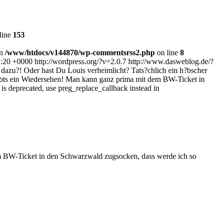
line
153
in
/www/htdocs/v144870/wp-commentsrss2.php
on line
8
2:20 +0000
http://wordpress.org/?v=2.0.7
http://www.dasweblog.de/?
dazu?! Oder hast Du Louis verheimlicht? Tats?chlich ein h?bscher
 gibts ein Wiedersehen! Man kann ganz prima mit dem BW-Ticket in
 is deprecated, use preg_replace_callback instead in
dem BW-Ticket in den Schwarzwald zugsocken, dass werde ich so