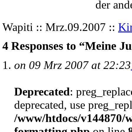
der and
Wapiti :: Mrz.09.2007 ::
Ki
4 Responses to “Meine J
on 09 Mrz 2007 at 22:23
Deprecated
: preg_replac
deprecated, use preg_repl
/www/htdocs/v144870/wp
formatting.php
on line