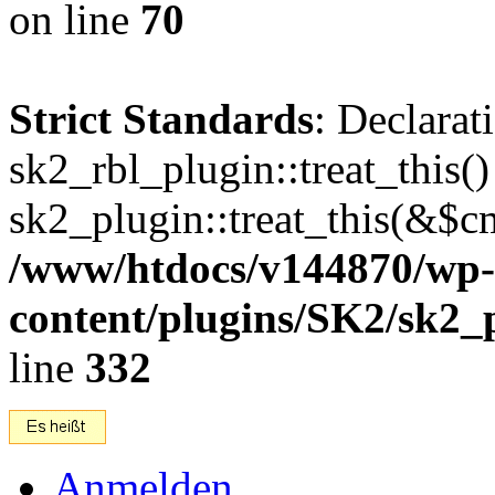
on line
70
Strict Standards
: Declarat
sk2_rbl_plugin::treat_this(
sk2_plugin::treat_this(&$c
/www/htdocs/v144870/wp-
content/plugins/SK2/sk2_
line
332
Anmelden