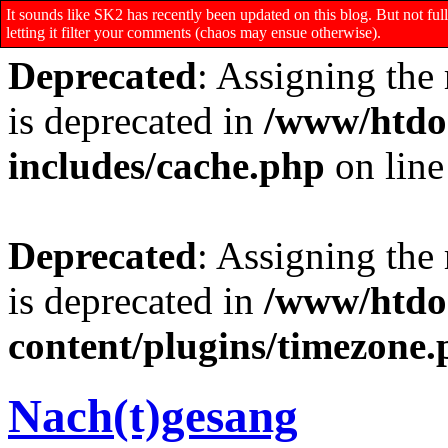
It sounds like SK2 has recently been updated on this blog. But not f
letting it filter your comments (chaos may ensue otherwise).
Deprecated
: Assigning the
is deprecated in
/www/htdo
includes/cache.php
on lin
Deprecated
: Assigning the
is deprecated in
/www/htdo
content/plugins/timezone
Nach(t)gesang