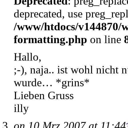
Deprecated
: preg_replac
deprecated, use preg_repl
/www/htdocs/v144870/wp
formatting.php
on line
Hallo,
;-), naja.. ist wohl nicht
wurde… *grins*
Lieben Gruss
illy
on 10 Mrz 2007 at 11:44