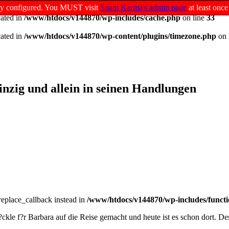
ully configured. You MUST visit
Spam Karma's admin page
at least once
cated in
/www/htdocs/v144870/wp-includes/cache.php
on line
33
cated in
/www/htdocs/v144870/wp-content/plugins/timezone.php
on 
inzig und allein in seinen Handlungen
_replace_callback instead in
/www/htdocs/v144870/wp-includes/functi
p?ckle f?r Barbara auf die Reise gemacht und heute ist es schon dort. 