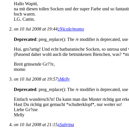
Hallo Wapiti,
na mit diesen tollen Socken und der super Farbe und so fantast
bsch waren.
LG, Catrin.
on 10 Jul 2008 at 19:44
Nicole/momo
2
Deprecated
: preg_replace(): The /e modifier is deprecated, us
Hui, gro?artig! Und echt barbaranische Socken, so unrosa und v
(Passend daher wohl auch die betrunkenen Bienchen, was? *
Breit grinsende Gr??e,
momo
on 10 Jul 2008 at 19:57
Melly
3
Deprecated
: preg_replace(): The /e modifier is deprecated, us
Einfach wundersch?n! Da kann man das Muster richtig gut erke
Hast Du richtig gut gemacht *schulterklopf*, nur weiter so!
Liebe Gr?sse
Melly
on 10 Jul 2008 at 21:15
Sabrina
4