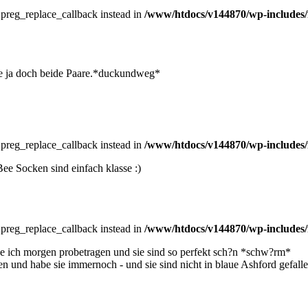
e preg_replace_callback instead in
/www/htdocs/v144870/wp-includes/
 sie ja doch beide Paare.*duckundweg*
e preg_replace_callback instead in
/www/htdocs/v144870/wp-includes/
e Socken sind einfach klasse :)
e preg_replace_callback instead in
/www/htdocs/v144870/wp-includes/
rde ich morgen probetragen und sie sind so perfekt sch?n *schw?rm*
en und habe sie immernoch - und sie sind nicht in blaue Ashford gefal