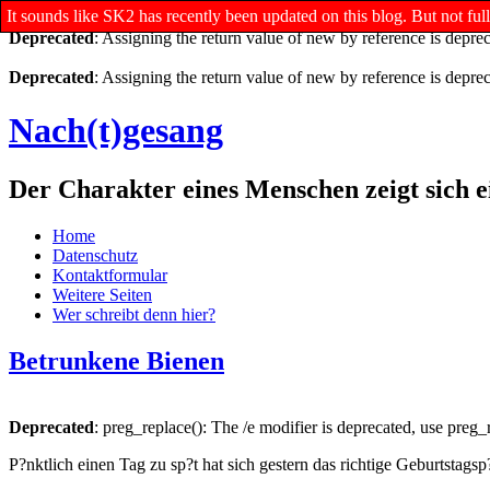
It sounds like SK2 has recently been updated on this blog. But not f
Deprecated
: Assigning the return value of new by reference is depre
Deprecated
: Assigning the return value of new by reference is depre
Nach(t)gesang
Der Charakter eines Menschen zeigt sich e
Home
Datenschutz
Kontaktformular
Weitere Seiten
Wer schreibt denn hier?
Betrunkene Bienen
Deprecated
: preg_replace(): The /e modifier is deprecated, use preg
P?nktlich einen Tag zu sp?t hat sich gestern das richtige Geburtstags