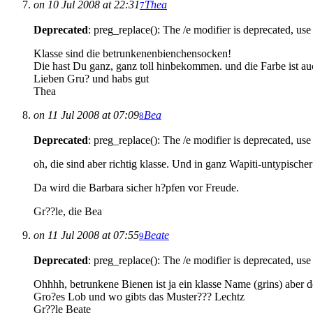
on 10 Jul 2008 at 22:31
Thea
7
Deprecated
: preg_replace(): The /e modifier is deprecated, us
Klasse sind die betrunkenenbienchensocken!
Die hast Du ganz, ganz toll hinbekommen. und die Farbe ist 
Lieben Gru? und habs gut
Thea
on 11 Jul 2008 at 07:09
Bea
8
Deprecated
: preg_replace(): The /e modifier is deprecated, us
oh, die sind aber richtig klasse. Und in ganz Wapiti-untypischer
Da wird die Barbara sicher h?pfen vor Freude.
Gr??le, die Bea
on 11 Jul 2008 at 07:55
Beate
9
Deprecated
: preg_replace(): The /e modifier is deprecated, us
Ohhhh, betrunkene Bienen ist ja ein klasse Name (grins) aber
Gro?es Lob und wo gibts das Muster??? Lechtz
Gr??le Beate