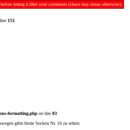
 before letting it filter your comments (chaos may ensue otherwise).
line
153
ons-formatting.php
on line
83
Deswegen gibts heute Socken Nr. 16 zu sehen: