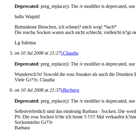
Deprecated
: preg_replace(): The /e modifier is deprecated, us
hallo Waipiti!
Betrunkene Bienchen, ich schmei? mich weg! *lach*
Die roscha Socken waren auch nicht schlecht, vielleicht tr?gt
Lg Sabrina
on 10 Jul 2008 at 21:27
Claudia
5
Deprecated
: preg_replace(): The /e modifier is deprecated, us
Wundersch?n! Sowohl die rosa Sneaker als auch die Drunken Be
Viele Gr??e, Claudia
on 10 Jul 2008 at 21:37
Barbara
6
Deprecated
: preg_replace(): The /e modifier is deprecated, us
Selbstverfreilich sind das eindeutig Barbara - Socken. Die we
PS: Die rosa Socken h?tte ich heute 5 !!!!! Mal verkaufen k?nn
Sockenstolze Gr??e
Barbara