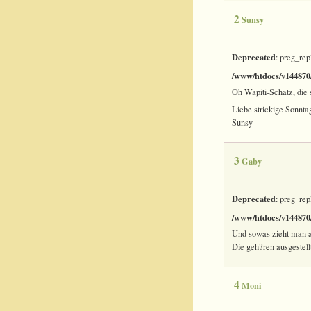
2
Sunsy
Deprecated
: preg_rep
/www/htdocs/v144870/
Oh Wapiti-Schatz, die
Liebe strickige Sonntag
Sunsy
3
Gaby
Deprecated
: preg_rep
/www/htdocs/v144870/
Und sowas zieht man 
Die geh?ren ausgestellt
4
Moni