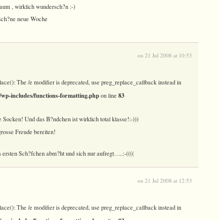
aum , wirklich wundersch?n :-)
 sch?ne neue Woche
on 21 Jul 2008 at 10:53
lace(): The /e modifier is deprecated, use preg_replace_callback instead in
wp-includes/functions-formatting.php
83
on line
e Socken! Und das B?ndchen ist wirklich total klasse!:-)))
rosse Freude bereiten!
m ersten Sch?fchen abm?ht und sich nur aufregt…..:-((((
on 21 Jul 2008 at 12:53
lace(): The /e modifier is deprecated, use preg_replace_callback instead in