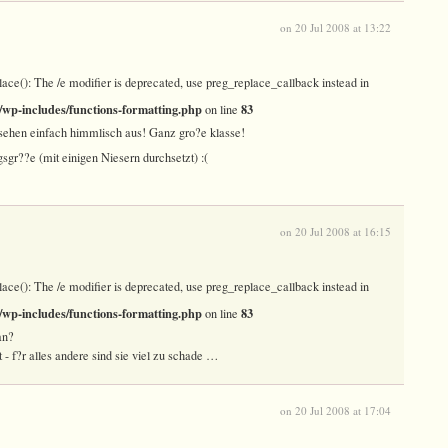
on 20 Jul 2008 at 13:22
lace(): The /e modifier is deprecated, use preg_replace_callback instead in
wp-includes/functions-formatting.php
83
on line
 sehen einfach himmlisch aus! Ganz gro?e klasse!
sgr??e (mit einigen Niesern durchsetzt) :(
on 20 Jul 2008 at 16:15
lace(): The /e modifier is deprecated, use preg_replace_callback instead in
wp-includes/functions-formatting.php
83
on line
an?
 - f?r alles andere sind sie viel zu schade …
on 20 Jul 2008 at 17:04