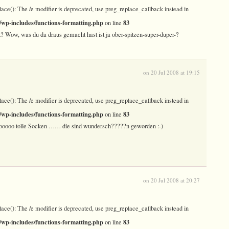
lace(): The /e modifier is deprecated, use preg_replace_callback instead in
wp-includes/functions-formatting.php
83
on line
t? Wow, was du da draus gemacht hast ist ja ober-spitzen-super-duper-?
on 20 Jul 2008 at 19:15
lace(): The /e modifier is deprecated, use preg_replace_callback instead in
wp-includes/functions-formatting.php
83
on line
ooo tolle Socken …… die sind wundersch?????n geworden :-)
on 20 Jul 2008 at 20:27
lace(): The /e modifier is deprecated, use preg_replace_callback instead in
wp-includes/functions-formatting.php
83
on line