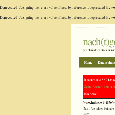
Deprecated
: Assigning the return value of new by reference is deprecated in
/ww
Deprecated
: Assigning the return value of new by reference is deprecated in
/ww
nach(t)
der charakter eines mensch
Home
Datenschut
Meerschaum-Soc
It sounds like SK2 has r
Spam Karma's admin p
otherwise).
Deprecated
: preg_repla
/www/htdocs/v144870/wp
Nun h?tte ich es beinahe 
habe.