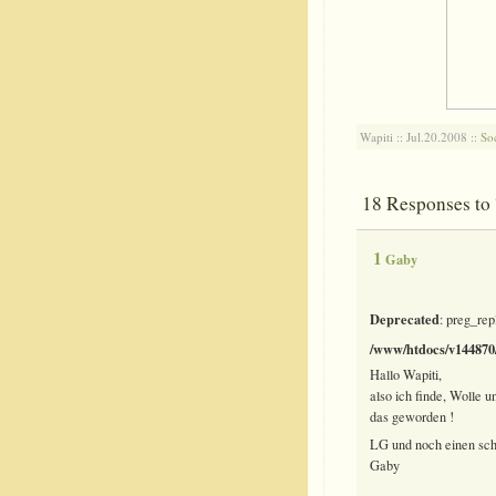
Wapiti :: Jul.20.2008 ::
So
18 Responses t
1
Gaby
Deprecated
: preg_rep
/www/htdocs/v144870/
Hallo Wapiti,
also ich finde, Wolle
das geworden !
LG und noch einen sch
Gaby