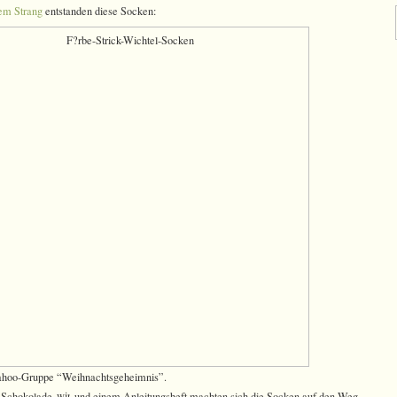
em Strang
entstanden diese Socken:
Yahoo-Gruppe “Weihnachtsgeheimnis”.
 Schokolade
und einem Anleitungsheft machten sich die Socken auf den Weg