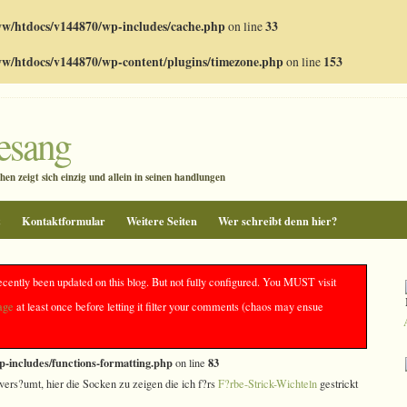
w/htdocs/v144870/wp-includes/cache.php
on line
33
w/htdocs/v144870/wp-content/plugins/timezone.php
on line
153
gesang
en zeigt sich einzig und allein in seinen handlungen
z
Kontaktformular
Weitere Seiten
Wer schreibt denn hier?
ken
ecently been updated on this blog. But not fully configured. You MUST visit
age
at least once before letting it filter your comments (chaos may ensue
ce(): The /e modifier is deprecated, use preg_replace_callback instead in
-includes/functions-formatting.php
83
on line
vers?umt, hier die Socken zu zeigen die ich f?rs
F?rbe-Strick-Wichteln
gestrickt