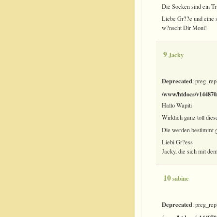
Die Socken sind ein Tr
Liebe Gr??e und eine
w?nscht Dir Moni!
9
Jacky
Deprecated
: preg_rep
/www/htdocs/v144870/
Hallo Wapiti
Wirklich ganz toll dies
Die werden bestimmt g
Liebi Gr?ess
Jacky, die sich mit de
10
sabine
Deprecated
: preg_rep