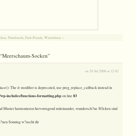
cken
,
Nadelsucht
,
Farb-Freude
,
Wichteleien
::
o “Meerschaum-Socken”
on 20 Jul 2008 at 12:42
lace(): The /e modifier is deprecated, use preg_replace_callback instead in
wp-includes/functions-formatting.php
83
on line
 und Muster harmonieren hervorragend miteinander, wundersch?ne SOcken sind
?nen Sonntag w?nscht dir