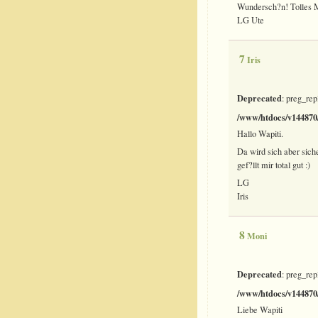
Wundersch?n! Tolles Mu
LG Ute
7
Iris
Deprecated
: preg_rep
/www/htdocs/v144870/
Hallo Wapiti.
Da wird sich aber sich
gef?llt mir total gut :)
LG
Iris
8
Moni
Deprecated
: preg_rep
/www/htdocs/v144870/
Liebe Wapiti