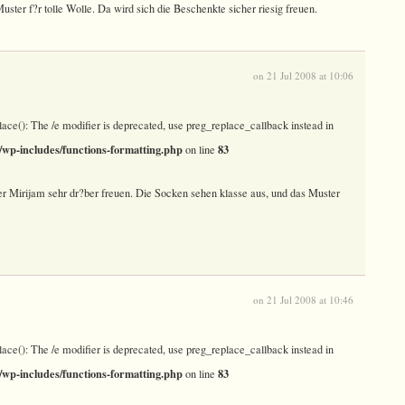
ster f?r tolle Wolle. Da wird sich die Beschenkte sicher riesig freuen.
on 21 Jul 2008 at 10:06
lace(): The /e modifier is deprecated, use preg_replace_callback instead in
wp-includes/functions-formatting.php
83
on line
er Mirijam sehr dr?ber freuen. Die Socken sehen klasse aus, und das Muster
on 21 Jul 2008 at 10:46
lace(): The /e modifier is deprecated, use preg_replace_callback instead in
wp-includes/functions-formatting.php
83
on line