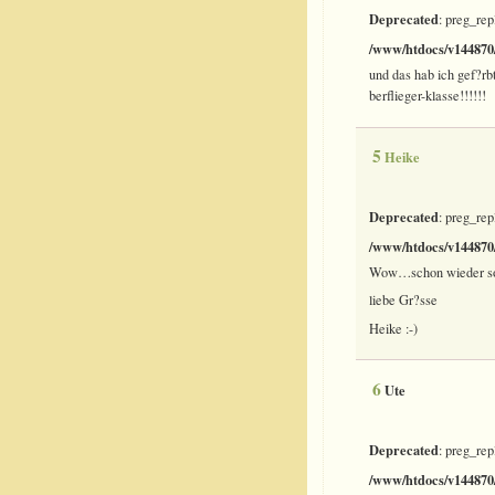
Deprecated
: preg_rep
/www/htdocs/v144870/
und das hab ich gef?rb
berflieger-klasse!!!!!!
5
Heike
Deprecated
: preg_rep
/www/htdocs/v144870/
Wow…schon wieder soo
liebe Gr?sse
Heike :-)
6
Ute
Deprecated
: preg_rep
/www/htdocs/v144870/