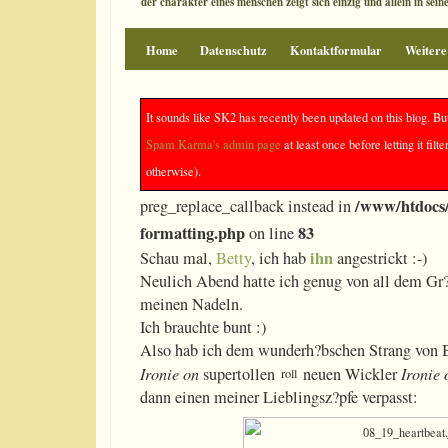
der charakter eines menschen zeigt sich einzig und allein in sei
Home
Datenschutz
Kontaktformular
Weitere
Heartbeat (Jeanny lebt)
It sounds like SK2 has recently been updated on this blog. Bu
Spam Karma's admin page
at least once before letting it f
otherwise).
Deprecated
: preg_replace(): The /e modifier is
/www/htdocs/
preg_replace_callback instead in
formatting.php
83
on line
ihn
Schau mal,
Betty
, ich hab
angestrickt :-)
Neulich Abend hatte ich genug von all dem Gr?
meinen Nadeln.
Ich brauchte bunt :)
Also hab ich dem wunderh?bschen Strang von 
Ironie on
supertollen
neuen Wickler
Ironie 
dann einen meiner Lieblingsz?pfe verpasst: