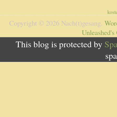
kost
Copyright © 2026 Nach(t)gesang.
Wor
Unleashed's
This blog is protected by
Sp
spa