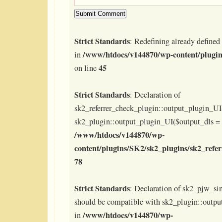
Strict Standards
: Redefining already defined 
/www/htdocs/v144870/wp-content/plugin
in
45
on line
Strict Standards
: Declaration of
sk2_referrer_check_plugin::output_plugin_UI
sk2_plugin::output_plugin_UI($output_dls = t
/www/htdocs/v144870/wp-
content/plugins/SK2/sk2_plugins/sk2_refe
78
Strict Standards
: Declaration of sk2_pjw_si
should be compatible with sk2_plugin::outpu
/www/htdocs/v144870/wp-
in