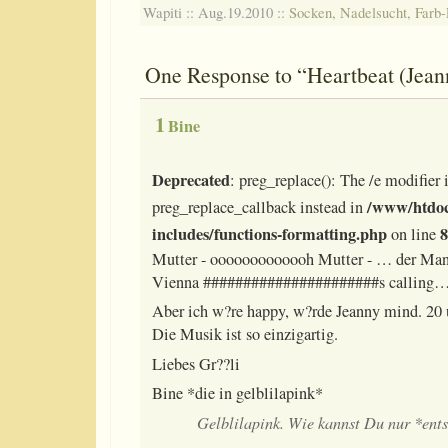
Wapiti :: Aug.19.2010 ::
Socken
,
Nadelsucht
,
Farb-
One Response to “Heartbeat (Jeann
1
Bine
Deprecated
: preg_replace(): The /e modifier 
/www/htdoc
preg_replace_callback instead in
includes/functions-formatting.php
8
on line
Mutter - ooooooooooooh Mutter - … der Man
Vienna ######################s calling…
Aber ich w?re happy, w?rde Jeanny mind. 20 
Die Musik ist so einzigartig.
Liebes Gr??li
Bine *die in gelblilapink*
Gelblilapink. Wie kannst Du nur *entse