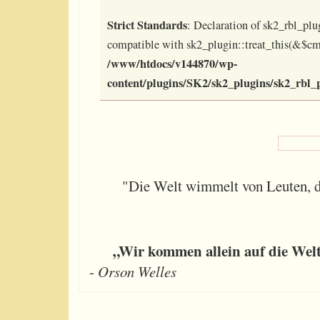
Strict Standards
: Declaration of sk2_rbl_plug
compatible with sk2_plugin::treat_this(&$cm
/www/htdocs/v144870/wp-
content/plugins/SK2/sk2_plugins/sk2_rbl_
"Die Welt wimmelt von Leuten, d
„Wir kommen allein auf die Welt, 
-
Orson Welles