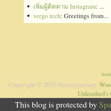
เพิ่มผู้ติดตาม Instagram
: ...
vergo tech
: Greetings from...
kost
Copyright © 2026 Nach(t)gesang.
Wor
Unleashed's
This blog is protected by
Sp