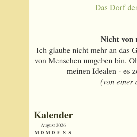
Das Dorf de
Nicht von 
Ich glaube nicht mehr an das G
von Menschen umgeben bin. Ob s
meinen Idealen - es z
(von einer 
Kalender
August 2026
M
D
M
D
F
S
S