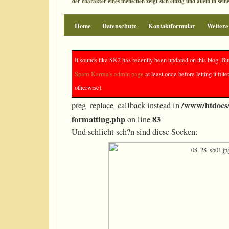
der charakter eines menschen zeigt sich einzig und allein in sei
Home
Datenschutz
Kontaktformular
Weitere
Schlicht bunt (28/2010)
It sounds like SK2 has recently been updated on this blog. Bu
Spam Karma's admin page
at least once before letting it f
otherwise).
Deprecated
: preg_replace(): The /e modifier is
/www/htdocs/
preg_replace_callback instead in
formatting.php
83
on line
Und schlicht sch?n sind diese Socken: