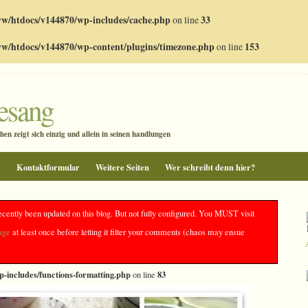
w/htdocs/v144870/wp-includes/cache.php
on line
33
w/htdocs/v144870/wp-content/plugins/timezone.php
on line
153
gesang
en zeigt sich einzig und allein in seinen handlungen
z
Kontaktformular
Weitere Seiten
Wer schreibt denn hier?
ecently been updated on this blog. But not fully configured. You MUST visit
age
at least once before letting it filter your comments (chaos may ensue
ce(): The /e modifier is deprecated, use preg_replace_callback instead in
-includes/functions-formatting.php
83
on line