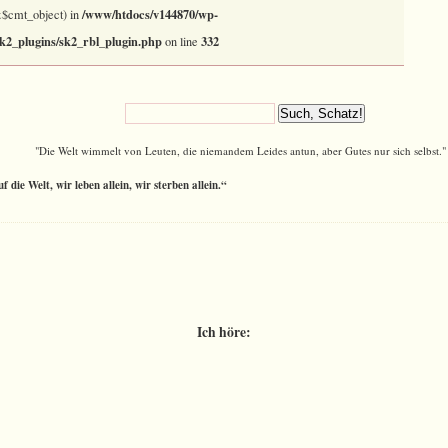
/www/htdocs/v144870/wp-
(&$cmt_object) in
sk2_plugins/sk2_rbl_plugin.php
332
on line
"Die Welt wimmelt von Leuten, die niemandem Leides antun, aber Gutes nur sich selbst."
 die Welt, wir leben allein, wir sterben allein.“
Ich höre: