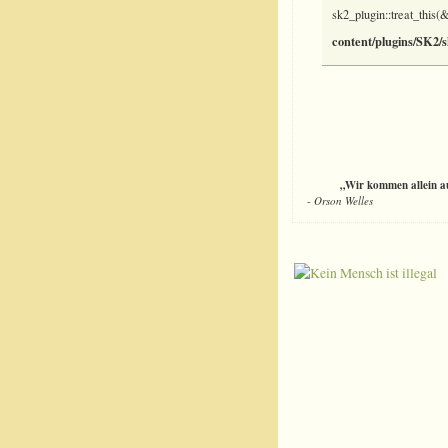
sk2_plugin::treat_this
content/plugins/SK2/
„Wir kommen allein auf
-
Orson Welles