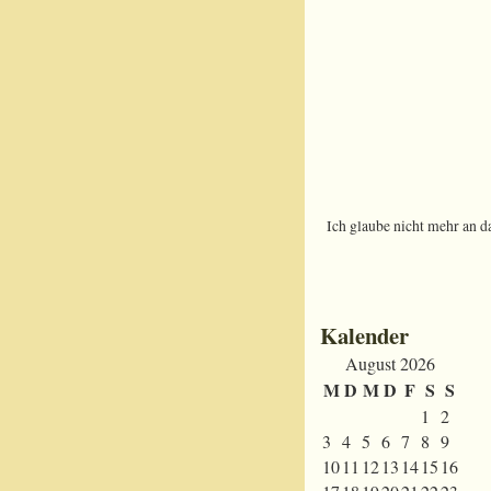
Ich glaube nicht mehr an d
Kalender
August 2026
M
D
M
D
F
S
S
1
2
3
4
5
6
7
8
9
10
11
12
13
14
15
16