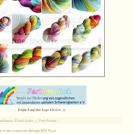
Einfach auf das Logo klicken :))
adelsucht
,
S?chtel-Links ;-)
,
Farb-Freude
::
be to the comments through RSS Feed