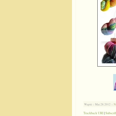
.
Wapiti :: Mai.28.2012 ::
N
Trackback URI
|
Subscri