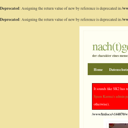
Deprecated
: Assigning the return value of new by reference is deprecated in
/ww
Deprecated
: Assigning the return value of new by reference is deprecated in
/ww
nach(t)
der charakter eines mensch
Home
Datenschut
Farbengl?ck :)
It sounds like SK2 has r
Spam Karma's admin p
otherwise).
Deprecated
: preg_repla
/www/htdocs/v144870/wp