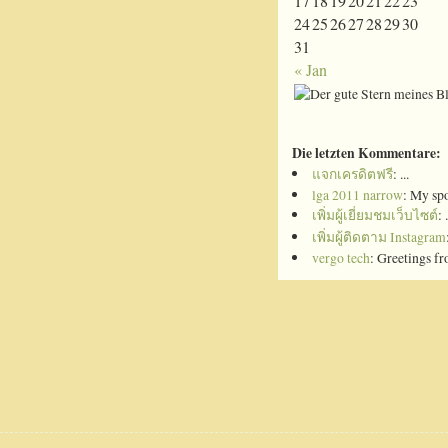
17
18
19
20
21
22
23
24
25
26
27
28
29
30
31
« Jan
Die letzten Kommentare:
แจกเครดิตฟรี
: ...
lga 2011 narrow
: My spo
เพิ่มผู้เยี่ยมชมเว็บไซต์
: .
เพิ่มผู้ติดตาม Instagram
vergo tech
: Greetings fr