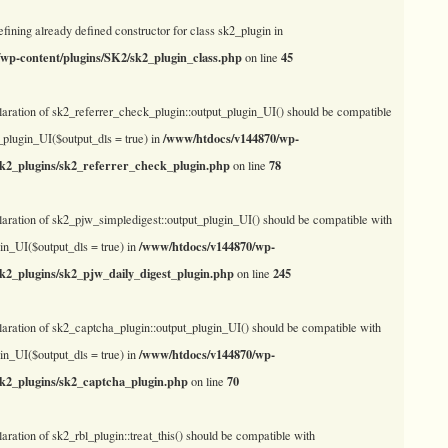
efining already defined constructor for class sk2_plugin in
wp-content/plugins/SK2/sk2_plugin_class.php
45
on line
laration of sk2_referrer_check_plugin::output_plugin_UI() should be compatible
/www/htdocs/v144870/wp-
_plugin_UI($output_dls = true) in
sk2_plugins/sk2_referrer_check_plugin.php
78
on line
laration of sk2_pjw_simpledigest::output_plugin_UI() should be compatible with
/www/htdocs/v144870/wp-
in_UI($output_dls = true) in
sk2_plugins/sk2_pjw_daily_digest_plugin.php
245
on line
laration of sk2_captcha_plugin::output_plugin_UI() should be compatible with
/www/htdocs/v144870/wp-
in_UI($output_dls = true) in
sk2_plugins/sk2_captcha_plugin.php
70
on line
laration of sk2_rbl_plugin::treat_this() should be compatible with