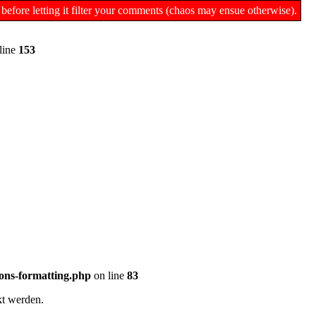
 before letting it filter your comments (chaos may ensue otherwise).
line
153
ons-formatting.php
on line
83
kt werden.