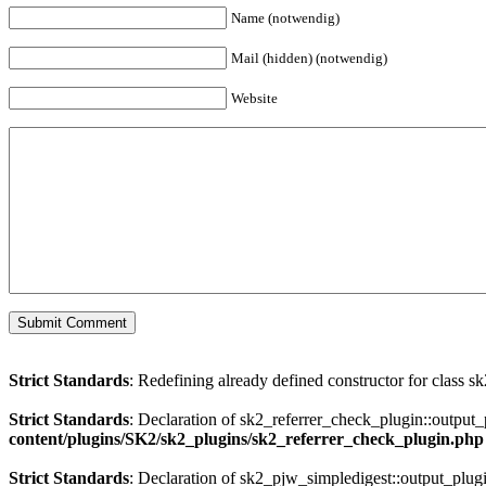
Name (notwendig)
Mail (hidden) (notwendig)
Website
Strict Standards
: Redefining already defined constructor for class s
Strict Standards
: Declaration of sk2_referrer_check_plugin::output
content/plugins/SK2/sk2_plugins/sk2_referrer_check_plugin.php
Strict Standards
: Declaration of sk2_pjw_simpledigest::output_plug