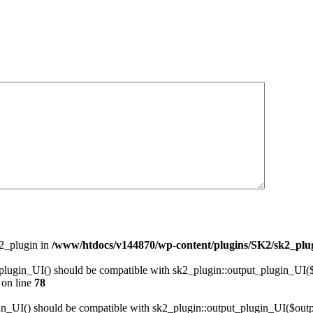
k2_plugin in
/www/htdocs/v144870/wp-content/plugins/SK2/sk2_plug
_plugin_UI() should be compatible with sk2_plugin::output_plugin_UI($
on line
78
in_UI() should be compatible with sk2_plugin::output_plugin_UI($outp