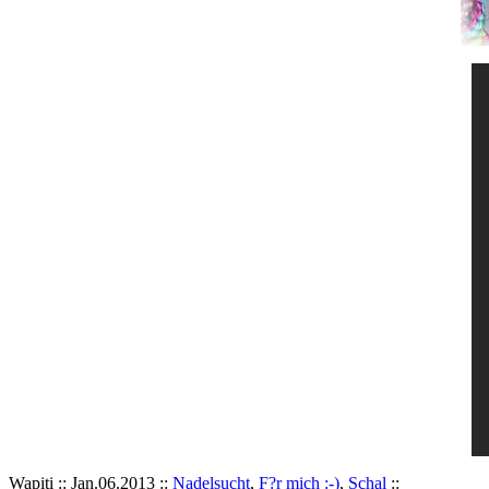
Wapiti :: Jan.06.2013 ::
Nadelsucht
,
F?r mich :-)
,
Schal
::