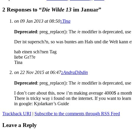
2 Responses to “
Die Wilde 13
im Januar”
on 09 Jan 2013 at 08:50
Tina
1
Deprecated
: preg_replace(): The /e modifier is deprecated, us
Der ist supersch?n, so was buntes am Hals und die Welt kann 
hab einen sch?nen Tag
liebe Gr??e
Tina
on 22 Nov 2015 at 06:47
AndraDibdin
2
Deprecated
: preg_replace(): The /e modifier is deprecated, us
I don’t care about this, now i’m making average 4000$ a month
There is tricky way i found on the internet. If you want to learn i
in google: Kjolarkarr’s Guide
Trackback URI
|
Subscribe to the comments through RSS Feed
Leave a Reply