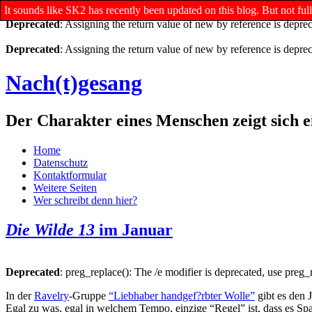
It sounds like SK2 has recently been updated on this blog. But not f
Deprecated
: Assigning the return value of new by reference is depre
Deprecated
: Assigning the return value of new by reference is depre
Nach(t)gesang
Der Charakter eines Menschen zeigt sich e
Home
Datenschutz
Kontaktformular
Weitere Seiten
Wer schreibt denn hier?
Die Wilde 13
im Januar
Deprecated
: preg_replace(): The /e modifier is deprecated, use preg
In der
Ravelry
-Gruppe
“Liebhaber handgef?rbter Wolle”
gibt es den 
Egal zu was, egal in welchem Tempo, einzige “Regel” ist, dass es Spa