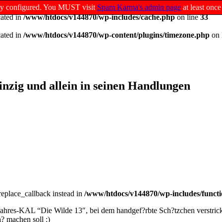
ully configured. You MUST visit
Spam Karma's admin page
at least once
cated in
/www/htdocs/v144870/wp-includes/cache.php
on line
33
cated in
/www/htdocs/v144870/wp-content/plugins/timezone.php
on 
inzig und allein in seinen Handlungen
_replace_callback instead in
/www/htdocs/v144870/wp-includes/functi
Jahres-KAL “Die Wilde 13″, bei dem handgef?rbte Sch?tzchen verstric
? machen soll :)