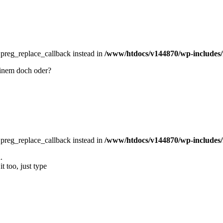
e preg_replace_callback instead in
/www/htdocs/v144870/wp-includes/
einem doch oder?
e preg_replace_callback instead in
/www/htdocs/v144870/wp-includes/
.
t too, just type