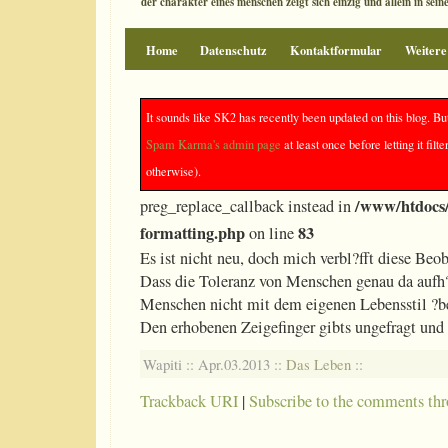
der charakter eines menschen zeigt sich einzig und allein in sei
Home
Datenschutz
Kontaktformular
Weitere
Und wir drehn uns im Kreis, im K
It sounds like SK2 has recently been updated on this blog. Bu
Spam Karma's admin page
at least once before letting it f
otherwise).
Deprecated
: preg_replace(): The /e modifier is
/www/htdocs/
preg_replace_callback instead in
formatting.php
83
on line
Es ist nicht neu, doch mich verbl?fft diese Be
Dass die Toleranz von Menschen genau da aufh?r
Menschen nicht mit dem eigenen Lebensstil ?b
Den erhobenen Zeigefinger gibts ungefragt und
Wapiti :: Apr.03.2013 ::
Das Leben
::
Trackback URI
|
Subscribe to the comments th