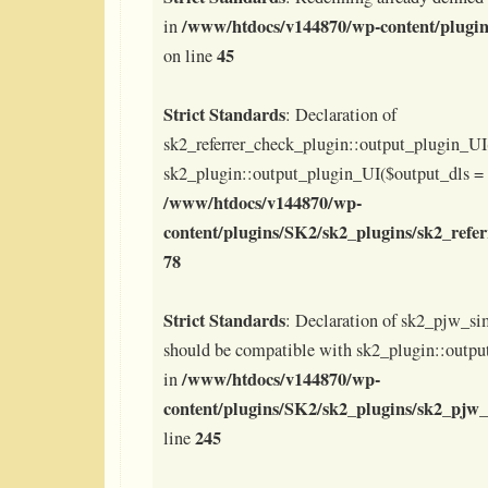
/www/htdocs/v144870/wp-content/plugin
in
45
on line
Strict Standards
: Declaration of
sk2_referrer_check_plugin::output_plugin_UI
sk2_plugin::output_plugin_UI($output_dls = t
/www/htdocs/v144870/wp-
content/plugins/SK2/sk2_plugins/sk2_refe
78
Strict Standards
: Declaration of sk2_pjw_si
should be compatible with sk2_plugin::outpu
/www/htdocs/v144870/wp-
in
content/plugins/SK2/sk2_plugins/sk2_pjw_
245
line