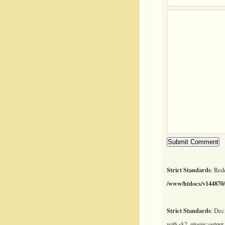
Strict Standards
: Red
/www/htdocs/v144870/
Strict Standards
: Dec
with sk2_plugin::output