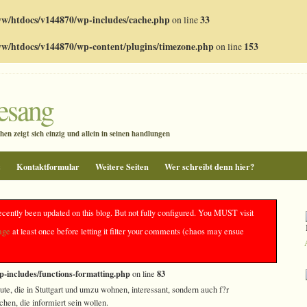
w/htdocs/v144870/wp-includes/cache.php
on line
33
w/htdocs/v144870/wp-content/plugins/timezone.php
on line
153
gesang
en zeigt sich einzig und allein in seinen handlungen
z
Kontaktformular
Weitere Seiten
Wer schreibt denn hier?
heute Abend
ecently been updated on this blog. But not fully configured. You MUST visit
age
at least once before letting it filter your comments (chaos may ensue
ce(): The /e modifier is deprecated, use preg_replace_callback instead in
-includes/functions-formatting.php
83
on line
eute, die in Stuttgart und umzu wohnen, interessant, sondern auch f?r
en, die informiert sein wollen.