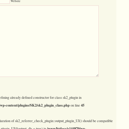
Website
efining already defined constructor for class sk2_plugin in
wp-content/plugins/SK2/sk2_plugin_class.php
45
on line
laration of sk2_referrer_check_plugin::output_plugin_UI() should be compatible
/www/htdocs/v144870/wp-
_plugin_UI($output_dls = true) in