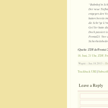
“Bahnhof in Schi
Der neue Tiefbah
entgegen den Vo
hatten bereits i
die Schr?ge k?n
Gei?ler hatte di
Doch passiert ist
Frontal21 ?ber d
Sicherheitsbede
(Quelle: ZDF.de/Frontal 
18. Juni, 21 Uhr, ZDF, Fr
Wapiti :: Jun.18.2013 ::
Da
Trackback URI
|
Subscri
Leave a Reply