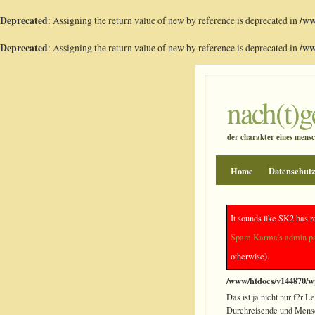
Deprecated
: Assigning the return value of new by reference is deprecated in
/ww
Deprecated
: Assigning the return value of new by reference is deprecated in
/ww
nach(t)
der charakter eines mensch
Home
Datenschut
Fernsehtipp f?r 
It sounds like SK2 has r
Spam Karma's admin p
otherwise).
Deprecated
: preg_repla
/www/htdocs/v144870/wp
Das ist ja nicht nur f?r L
Durchreisende und Mensch