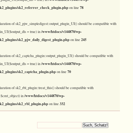
sk2_plugins/sk2_referrer_check_plugin.php
78
on line
laration of sk2_pjw_simpledigest::output_plugin_UI() should be compatible with
/www/htdocs/v144870/wp-
in_UI($output_dls = true) in
sk2_plugins/sk2_pjw_daily_digest_plugin.php
245
on line
laration of sk2_captcha_plugin::output_plugin_UI() should be compatible with
/www/htdocs/v144870/wp-
in_UI($output_dls = true) in
sk2_plugins/sk2_captcha_plugin.php
70
on line
laration of sk2_rbl_plugin::treat_this() should be compatible with
/www/htdocs/v144870/wp-
(&$cmt_object) in
sk2_plugins/sk2_rbl_plugin.php
332
on line