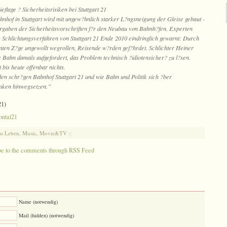
eflage ? Sicherheitsrisiken bei Stuttgart 21
nhof in Stuttgart wird mit ungew?hnlich starker L?ngsneigung der Gleise gebaut -
rgaben der Sicherheitsvorschriften f?r den Neubau von Bahnh?fen. Experten
m Schlichtungsverfahren von Stuttgart 21 Ende 2010 eindringlich gewarnt: Durch
nten Z?ge ungewollt wegrollen, Reisende w?rden gef?hrdet. Schlichter Heiner
e Bahn damals aufgefordert, das Problem technisch ?idiotensicher? zu l?sen.
 bis heute offenbar nichts.
en schr?gen Bahnhof Stuttgart 21 und wie Bahn und Politik sich ?ber
nken hinwegsetzen.”
21)
ontal21
s Leben
,
Music, Movie&TV
::
be to the comments through RSS Feed
Name (notwendig)
Mail (hidden) (notwendig)